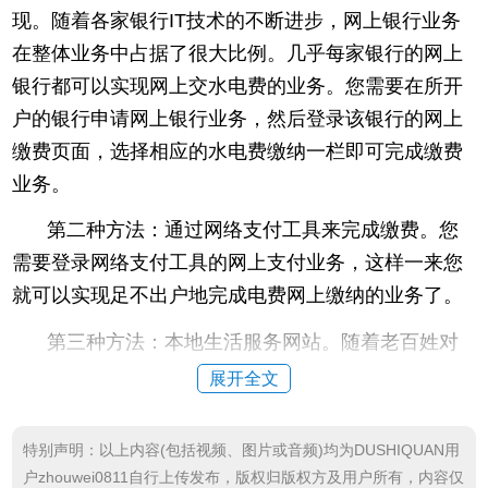
现。随着各家银行IT技术的不断进步，网上银行业务
在整体业务中占据了很大比例。几乎每家银行的网上
银行都可以实现网上交水电费的业务。您需要在所开
户的银行申请网上银行业务，然后登录该银行的网上
缴费页面，选择相应的水电费缴纳一栏即可完成缴费
业务。
第二种方法：通过网络支付工具来完成缴费。您
需要登录网络支付工具的网上支付业务，这样一来您
就可以实现足不出户地完成电费网上缴纳的业务了。
第三种方法：本地生活服务网站。随着老百姓对
生活质量要求的提高，政府职能部门也开始着手实施
展开全文
各种便民利民的措施。其中遍布各地的生活服务类网
站就是其中典型的代表。市民们可以通过这些网站实
特别声明：以上内容(包括视频、图片或音频)均为DUSHIQUAN用
现水费、电费的交付，让您享受各种可以足不出户就
户zhouwei0811自行上传发布，版权归版权方及用户所有，内容仅