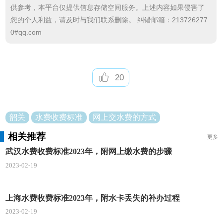
能够得来的便利。
供参考，本平台仅提供信息存储空间服务。上述内容如果侵害了
您的个人利益，请及时与我们联系删除。 纠错邮箱：213726277
网上交水费的流程
0#qq.com
1.进入手机【支付宝】首页后，点击【市民中
心】。
20
2.点击【生活缴费】。
3.点击【水费】。
韶关
水费收费标准
网上交水费的方式
4.选择【缴费单位】。
相关推荐
更多
5.输入【用户编号】，点击【下一步】，即可缴
武汉水费收费标准2023年，附网上缴水费的步骤
费。
2023-02-19
上海水费收费标准2023年，附水卡丢失的补办过程
2023-02-19