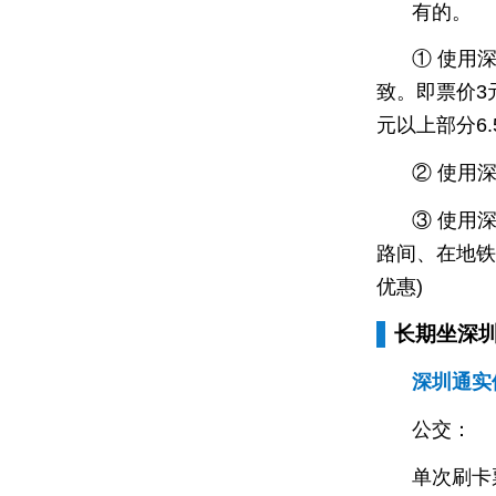
有的。
① 使用
致。即票价3元
元以上部分6
② 使用
③ 使用
路间、在地铁
优惠)
长期坐深
深圳通实
公交：
单次刷卡