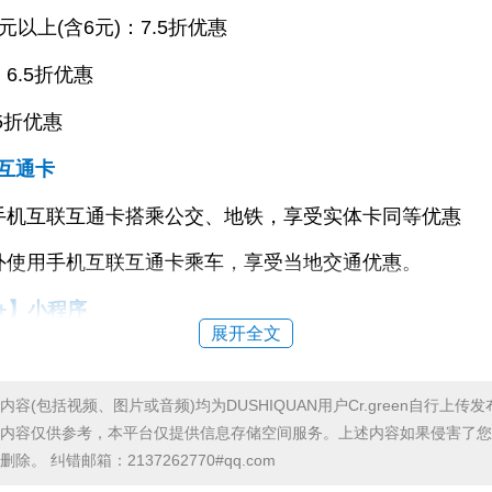
元以上(含6元)：7.5折优惠
6.5折优惠
5折优惠
互通卡
手机互联互通卡搭乘公交、地铁，享受实体卡同等优惠
外使用手机互联互通卡乘车，享受当地交通优惠。
+】小程序
展开全文
惠：
深圳通+小程序扫码乘车，享受实体卡同等公交优惠;
容(包括视频、图片或音频)均为DUSHIQUAN用户Cr.green自行上传
内容仅供参考，本平台仅提供信息存储空间服务。上述内容如果侵害了您
深圳通+小程序搭乘地铁后90分钟内换乘公交，折上再减0.
。 纠错邮箱：2137262770#qq.com