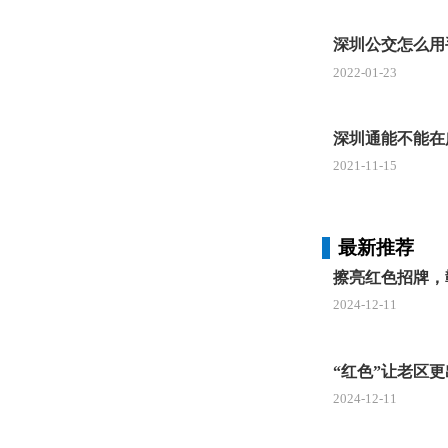
购买入口
深圳公交怎么用
深圳通+
2022-01-23
【乘车码
深圳通能不能在
腾讯乘车
2021-11-15
30元出
邀请好友
最新推荐
银联卡云
擦亮红色招牌，
2024-12-11
①5折优
绑定指定
“红色”让老区
银行卡要
2024-12-11
银行卡号