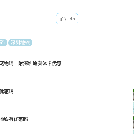
车券：
：
45
通+小程序乘车，扣款后在微信支付提醒里，可以领取积分
码
深圳地铁
每天6:00、13:00
权益码：
宠物吗，附深圳通实体卡优惠
：
钱购买面值6元的乘车码，购买后即可扫码使用。
优惠吗
乘车票价低于6元，剩余额度可在下次使用。
：
地铁有优惠吗
用户开通一网通网上支付功能