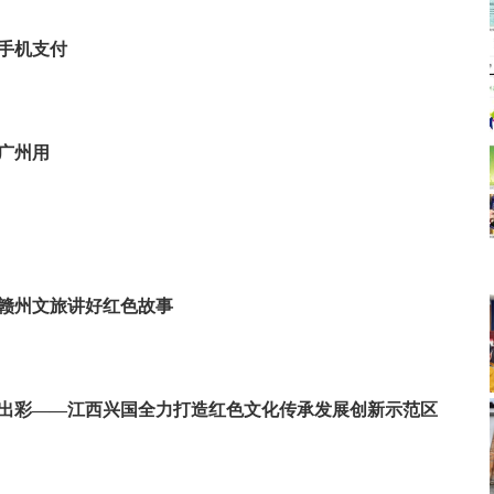
：
手机支付
小程序-点击顶部广告或点击【权益码】
】小程序
广州用
码功能比较局限，只能地铁使用，而且没有乘车优惠。
行奖励金活动：
助力，金额累计到30元即可提现。
闪付
赣州文旅讲好红色故事
惠
银行卡乘公交地铁享受票价5折优惠(2元封顶)
更出彩——江西兴国全力打造红色文化传承发展创新示范区
求：
以62开头的工行借记卡、农行借记卡、建行借记卡、中