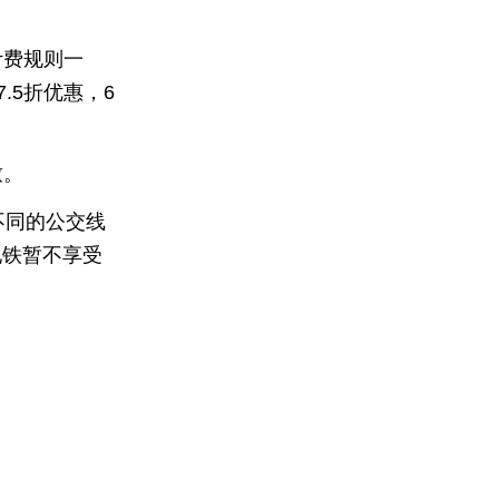
计费规则一
.5折优惠，6
致。
不同的公交线
地铁暂不享受