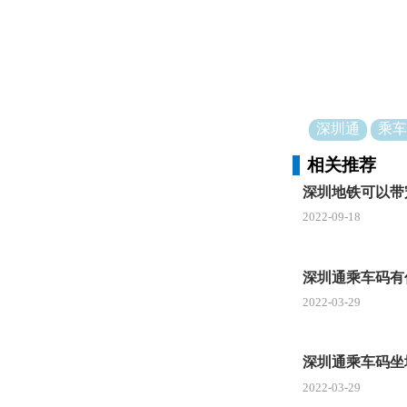
②兑换乘
兑换指引
使用深圳
乘车券。
深圳通
乘车
抢券时间：
相关推荐
③1分钱
深圳地铁可以带
2022-09-18
使用指引
1、1分
深圳通乘车码有
2、如果
2022-03-29
使用条件
深圳通乘车码坐
招商银行
2022-03-29