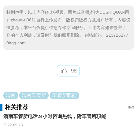
动车驾驶证申请、补领、换领、审验及受理机动车和
特别声明：以上内容(包括视频、图片或音频)均为DUSHIQUAN用
驾驶员相关的其他业务。车辆管理所一般设检验科、
户zhouwei0811自行上传发布，版权归版权方及用户所有，内容仅
考核科、机动车管理科、行政管理科等科室。负责对
供参考，本平台仅提供信息存储空间服务。上述内容如果侵害了
所辖区域的机动车、非机动车牌证发放、车辆检验;驾
您的个人利益，请及时与我们联系删除。 纠错邮箱：213726277
0#qq.com
驶人考试发证、审验;重点车辆、驾驶人的教育监管。
车管所有机动车和驾驶证业务监督岗、考试监督岗、
业务领导岗、嫌疑车辆调查岗、计算机管理岗、咨询
98
岗6个大方向的岗位。
车管所属于哪个部门
渭南
渭南车管所
车管所职能
车管所是由公安局交通管理大队(交警大队)管理
的。车管所是车辆管理所的简称，是一个公安系统的
相关推荐
更多
直属机构，属其中的一个职能部门。一般县级或县级
渭南车管所电话24小时咨询热线，附车管所职能
以上行政区域才有。
2022-09-13