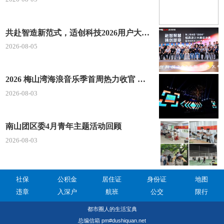
共赴智造新范式，适创科技2026用户大会将于深圳启幕
2026-08-05
2026 梅山湾海浪音乐季首周热力收官 文体旅深度融合点燃滨海夏日经济
2026-08-03
南山团区委4月青年主题活动回顾
2026-08-03
社保
公积金
居住证
身份证
地图
违章
入深户
航班
公交
限行
都市圈人的生活宝典
总编信箱 pm#dushiquan.net