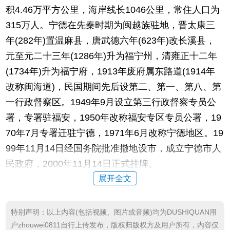
积4.46万平方公里，海岸线长1046公里，常住人口为
315万人。宁德在先秦时期为闽越族驻地，晋太康三
年(282年)置温麻县，唐武德六年(623年)改长溪县，
元至元二十三年(1286年)升为福宁州，清雍正十二年
(1734年)升为福宁府，1913年废府属东路道(1914年
改称闽海道)，民国期间先后设第二、第一、第八、第
一行政督察区。1949年9月设立第三行政督察专员公
署，专署驻福安，1950年改称福安专区专员公署，19
70年7月专署迁驻宁德，1971年6月改称宁德地区。19
99年11月14日经国务院批准撤地设市，成立宁德市人
民政府，2000年11月14日正式挂牌。
展开全文
车管所的职能
1.机动车登记审核岗职责，查验申请人提供的有关
特别声明：以上内容(包括视频、图片或音频)均为DUSHIQUAN用
手续是否齐全、真实、有效。
户zhouwei0811自行上传发布，版权归版权方及用户所有，内容仅