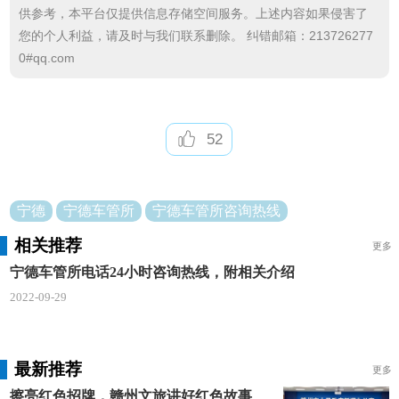
供参考，本平台仅提供信息存储空间服务。上述内容如果侵害了
2.确认车型，并核对有关技术参数，查验机动车发
您的个人利益，请及时与我们联系删除。 纠错邮箱：213726277
动机号和车辆识别代号，确认有无凿改痕迹，并与全
0#qq.com
国被盗抢机动车信息库进行比对。
3.进行机动车外观检查，确认车身颜色。
52
4.对属于《全国机动车辆生产企业及产品公告》
(以下简称《公告》)管理范围的国产机动车，核对
《公告》的数据，审查安全技术检验合格证明。
宁德
宁德车管所
宁德车管所咨询热线
相关推荐
5.对符合规定的手续将车辆信息录入计算机并出具
更多
宁德车管所电话24小时咨询热线，附相关介绍
受理凭证，对不符合规定的要说明原因并出具退办凭
2022-09-29
证。
最新推荐
更多
擦亮红色招牌，赣州文旅讲好红色故事