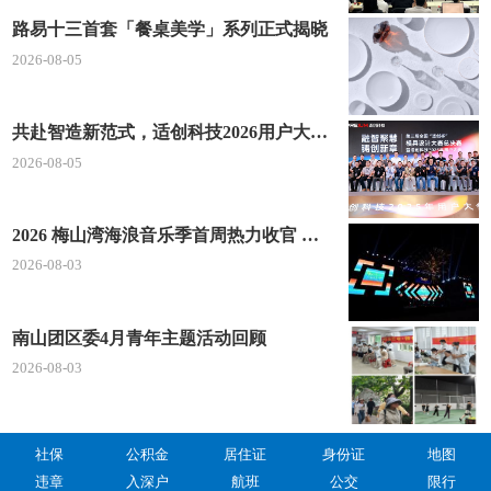
路易十三首套「餐桌美学」系列正式揭晓
2026-08-05
共赴智造新范式，适创科技2026用户大会将于深圳启幕
2026-08-05
2026 梅山湾海浪音乐季首周热力收官 文体旅深度融合点燃滨海夏日经济
2026-08-03
南山团区委4月青年主题活动回顾
2026-08-03
社保
公积金
居住证
身份证
地图
违章
入深户
航班
公交
限行