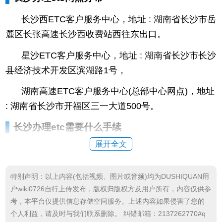
长沙西ETC客户服务中心，地址 : 湖南省长沙市岳
麓区长张高速长沙西收费站西往东出口。
星沙ETC客户服务中心，地址 : 湖南省长沙市长沙
县经济技术开发区滨湖路1号，
湖南高速ETC客户服务中心(总部中心网点)，地址
: 湖南省长沙市开福区三一大道500号。
长沙办理etc需要什么手续
展开全文
携带证件到高速公路运营单位购买ETC设备。
携
带证件到银行办理储蓄卡或信用卡，领取与卡绑定的
特别声明：以上内容(包括视频、图片或音频)均为DUSHIQUAN用
ETC设备，不少银行还需预存一部分费用才能赠送ET
户wiki0726自行上传发布，版权归版权方及用户所有，内容仅供参
C设备，部分无需预存费用的银行卡，卡年费在200元
考，本平台仅提供信息存储空间服务。上述内容如果侵害了您的
左右。
个人利益，请及时与我们联系删除。 纠错邮箱：2137262770#q