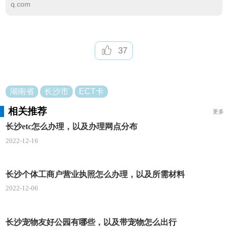
q.com
个人车辆办理ETC，需携带的证件，
个人身份有
效证件原件和复印件。
车辆行驶证原件和复印件。
需
办理车辆的交通信息卡(注：代办须提供代办人有效身
37
份证件)。
湖南省
长沙市
ECT卡
相关推荐
更多
长沙etc怎么办理，以及办理网点分布
2022-12-16
长沙个体工商户营业执照怎么办理，以及所需材料
2022-12-06
长沙宠物友好公园有哪些，以及带宠物怎么出行