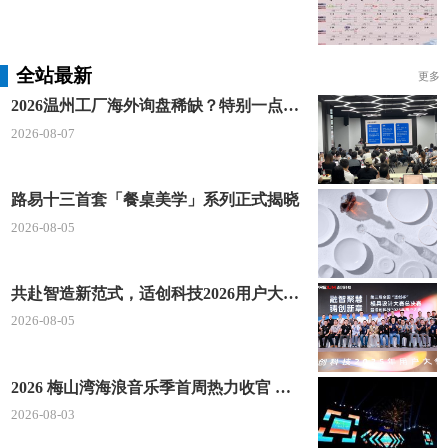
家园林城市、国家卫生城市、国家物流枢纽、中国十
佳冰雪旅游城市和中国最具幸福感城市。2022年5
全站最新
月，沈阳市人民政府公布《沈阳建设国家中心城市行
更多
动纲要》，支持沈阳加快建设国家中心城市
2026温州工厂海外询盘稀缺？特别一点AI 短视频引流 + 麦穗智能获客谷歌定制独立站双渠道拓客！
2026-08-07
路易十三首套「餐桌美学」系列正式揭晓
2026-08-05
共赴智造新范式，适创科技2026用户大会将于深圳启幕
2026-08-05
2026 梅山湾海浪音乐季首周热力收官 文体旅深度融合点燃滨海夏日经济
2026-08-03