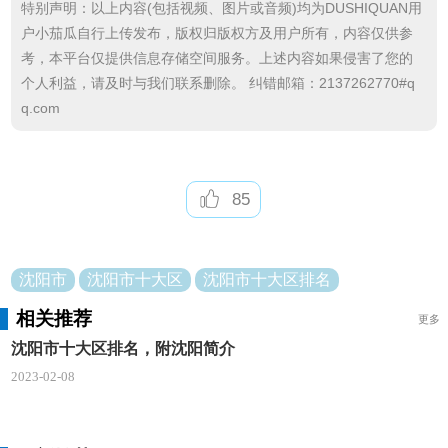
特别声明：以上内容(包括视频、图片或音频)均为DUSHIQUAN用
区的中心，是沈阳市连接沈阳经济区的一个战略门
户小茄瓜自行上传发布，版权归版权方及用户所有，内容仅供参
户。
考，本平台仅提供信息存储空间服务。上述内容如果侵害了您的
个人利益，请及时与我们联系删除。 纠错邮箱：2137262770#q
10、浑南新区：面积292平方千米 , 人口30万.
q.com
沈阳简介
沈阳市，古称候城、盛京、奉天，辽宁省辖地级
85
市、省会、副省级市、特大城市、沈阳都市圈核心城
市，是国务院批复确定的中国东北地区的中心城市、
中国重要的工业基地和先进装备制造业基地。截至20
沈阳市
沈阳市十大区
沈阳市十大区排名
21年，全市下辖10个区、2个县，代管1个县级市，总
相关推荐
更多
面积12860平方千米，常住人口911.8万人，城镇人口
沈阳市十大区排名，附沈阳简介
774.76万人，城镇化率84.97%。
2023-02-08
沈阳市地处中国东北南部、辽宁中部，是中国人
民解放军北部战区司令部驻地、沈阳联勤保障中心驻