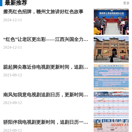
最新推荐
更多
所和中华人民共和国最高人民法院第二巡回法庭驻
擦亮红色招牌，赣州文旅讲好红色故事
地，东北地区政治、经济、文化和商业贸易中心，一
2024-12-11
带一路向东北亚和东南亚延伸的国际性综合交通枢
纽。
“红色”让老区更出彩——江西兴国全力打造红色文化传承发展创新示范区
沈阳市是国家历史文化名城，清朝发祥地，素
2024-12-11
有“一朝发祥地，两代帝王都”之称。明天启五年(1625
年)，清太祖努尔哈赤迁都于此，皇太极建盛京城，并
踮起脚尖靠近你电视剧更新时间，追剧日历及剧情简介
在此建立中国清朝，沈阳从军事卫所一跃为清代两京
2023-09-12
之一的盛京皇城，开始成为东北中心城市。新中国成
立后，沈阳成为中国重要的以装备制造业为主的重工
南风知我意电视剧追剧日历，更新时间一览表
业基地，被誉为“共和国装备部”，有“共和国长
2023-09-12
子”和“东方鲁尔”的美誉。
沈阳市是第十二届全国运动会主赛区，是全国文
骄阳伴我电视剧更新时间，追剧日历一览表
明城市、国家环境保护模范城市、国家森林城市、国
2023-09-11