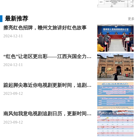
最新推荐
更多
擦亮红色招牌，赣州文旅讲好红色故事
2024-12-11
“红色”让老区更出彩——江西兴国全力打造红色文化传承发展创新示范区
2024-12-11
踮起脚尖靠近你电视剧更新时间，追剧日历及剧情简介
点击下方蓝色链接地址，进入更加详细的深圳燃
2023-09-12
气收费项目清单
https://service.szgas.com.cn/news/ne
wsDetails.jspx?infoType=2&id=189
南风知我意电视剧追剧日历，更新时间一览表
2023-09-12
深圳燃气集团官方客服电话