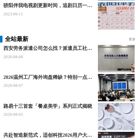
骄阳伴我电视剧更新时间，追剧日历一览表
0755-25199999
2023-09-11
深圳燃气集团线下营业网点
点击蓝色链接地址，可查看深圳各区线下营业网
全站最新
更多
点及工作时间节点
https://service.szgas.com.cn/gassit
西安劳务派遣公司怎么找？派遣员工社保如何合规缴？空间无限 23 年专业沉淀给出答案
e/gassite.jspx
2026-08-08
2026温州工厂海外询盘稀缺？特别一点AI 短视频引流 + 麦穗智能获客谷歌定制独立站双渠道拓客！
以上为深圳天然气2023各项收费标准内容，供圈
2026-08-07
友们参考。
如需查看【深圳电费】、【深圳水费】，可在
路易十三首套「餐桌美学」系列正式揭晓
【深圳都事圈】公众号发送对应关键词，直接获取最
2026-08-05
新内容。
共赴智造新范式，适创科技2026用户大会将于深圳启幕