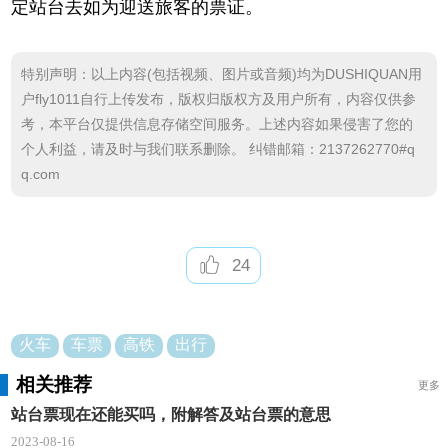
定站台去如为迎送旅客的票证。
特别声明：以上内容(包括视频、图片或音频)均为DUSHIQUAN用
户fly1011自行上传发布，版权归版权方及用户所有，内容仅供参
考，本平台仅提供信息存储空间服务。上述内容如果侵害了您的
个人利益，请及时与我们联系删除。 纠错邮箱：2137262770#q
q.com
24
火车
车票
高铁
出行
相关推荐
更多
站台票现在还能买吗，附解答及站台票的意思
2023-08-16